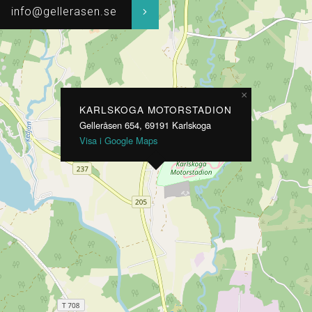
info@gellerasen.se
×
KARLSKOGA MOTORSTADION
Gelleråsen 654, 69191 Karlskoga
Visa i Google Maps