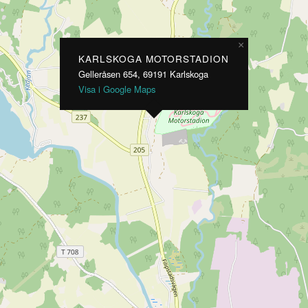
×
KARLSKOGA MOTORSTADION
Gelleråsen 654, 69191 Karlskoga
Visa i Google Maps