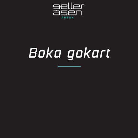
Boka gokart
t