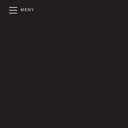
MENY
Boka gokar