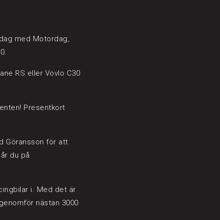
 en dag med Motordag,
0.
ane RS eller Vovlo C30
senten! Presentkort
d Göransson för att
når du på
ingbilar i. Med det är
år genomför nästan 3000