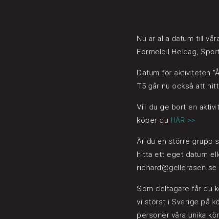
Nu är alla datum till v
Formelbil Heldag, Spor
Datum för aktiviteten 
T5 går nu också att hitt
Vill du ge bort en aktiv
köper du
HÄR >>
Är du en större grupp 
hitta ett eget datum el
richard@gellerasen.se
Som deltagare får du kö
vi störst i Sverige på 
personer våra unika kör