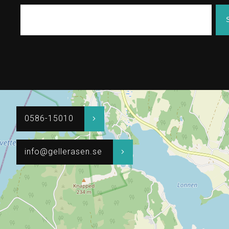
0586-15010
info@gellerasen.se