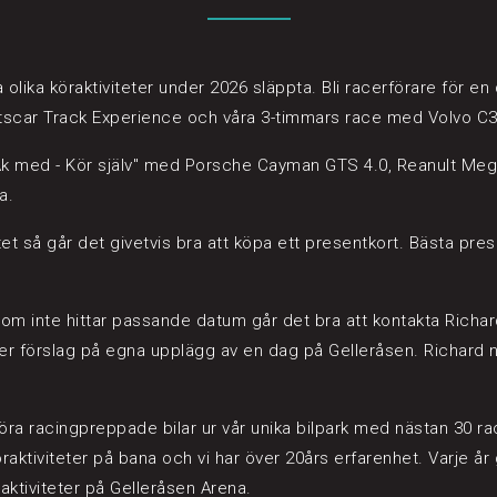
åra olika köraktiviteter under 2026 släppta. Bli racerförare för
tscar Track Experience och våra 3-timmars race med Volvo C3
"Åk med - Kör själv" med Porsche Cayman GTS 4.0, Reanult Meg
a.
itet så går det givetvis bra att köpa ett presentkort. Bästa pre
som inte hittar passande datum går det bra att kontakta Richar
ler förslag på egna upplägg av en dag på Gelleråsen. Richard 
ra racingpreppade bilar ur vår unika bilpark med nästan 30 rac
köraktiviteter på bana och vi har över 20års erfarenhet. Varje 
aktiviteter på Gelleråsen Arena.