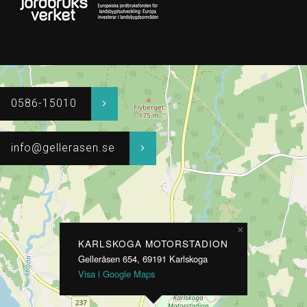
0586-15010
info@gellerasen.se
×
KARLSKOGA MOTORSTADION
Gelleråsen 654, 69191 Karlskoga
Visa i Google Maps