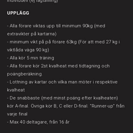
individuell (ej lagtävling)
UPPLÄGG
- Alla förare viktas upp till minimum 90kg (med
extravikter på kartarna)
- minimum vikt på på förare 63kg (För att med 27 kg i
viktlåda väga 90 kg)
- Alla kör 5 min träning
- Alla förare kör 2st kvalheat med tidtagning och
poängberäkning.
- Lottning av kartar och vilka man möter i respektive
kvalheat
- De snabbaste (med minst poäng efter kvalheaten)
kör A-final. Övriga kör B, C eller D-final. "Runner-up" från
varje final
- Max 40 deltagare, från 16 år