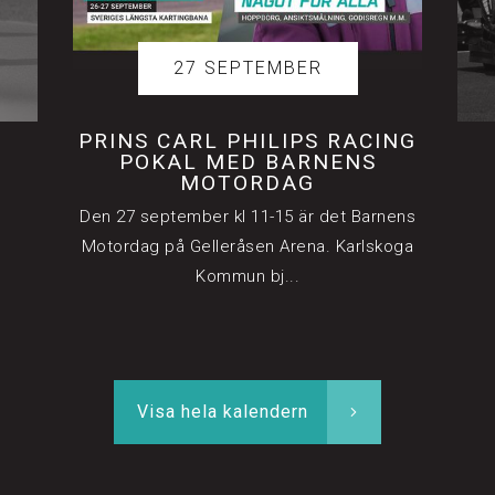
17 OKTOBER
STÄNGNINGSRACET 2026
Andra säsongen med de nykartarna ska
stängas igen. Lördagen den 17 oktober kl
12-14&nbs...
Visa hela kalendern