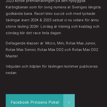
2023 körde premiärtävlingen på den nybyggda
Kartingbanan som för övrig numera är Sveriges längsta
godkända bana. Racet blev succé och med lyckade
tävlingar även 2024 & 2025 satsat vi nu vidare för ännu
större tävling 2026!. Lördag är träning och kvaldag och
söndag blir det race hela dagen.
Deltagande klasser är: Micro, Mini, Rotax Max Junior,
Rotax Max Senior, Rotax Max DD2 och Rotax Max DD2
Master
Inbjudan och tidplan för tävlingen kommer publiceras
nedan.
Facebook Prinsens Pokal