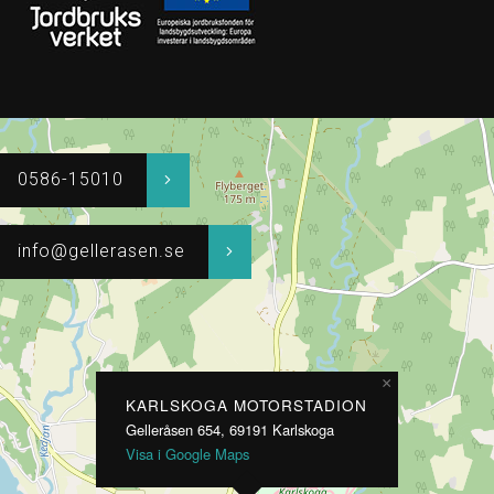
0586-15010
info@gellerasen.se
×
KARLSKOGA MOTORSTADION
Gelleråsen 654, 69191 Karlskoga
Visa i Google Maps