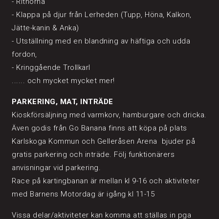
- Rithörna
- Klappa på djur från Lerheden (Tupp, Höna, Kalkon,
Jätte-kanin & Anka)
- Utställning med en blandning av häftiga och udda
fordon,
- Kringgående Trollkarl
...... och mycket mycket mer!
PARKERING, MAT, INTRÄDE
Kioskförsäljning med varmkorv, hamburgare och dricka.
Även godis från Go Banana finns att köpa på plats
Karlskoga Kommun och Gelleråsen Arena bjuder på
gratis parkering och inträde. Följ funktionärers
anvisningar vid parkering.
Race på kartingbanan är mellan kl 9-16 och aktiviteter
med Barnens Motordag är igång kl 11-15
Vissa delar/aktiviteter kan komma att ställas in pga